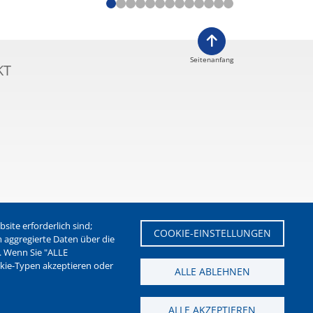
Seitenanfang
KT
ite erforderlich sind;
COOKIE-EINSTELLUNGEN
m aggregierte Daten über die
. Wenn Sie "ALLE
etter der Stadt Waltrop
okie-Typen akzeptieren oder
ALLE ABLEHNEN
ALLE AKZEPTIEREN