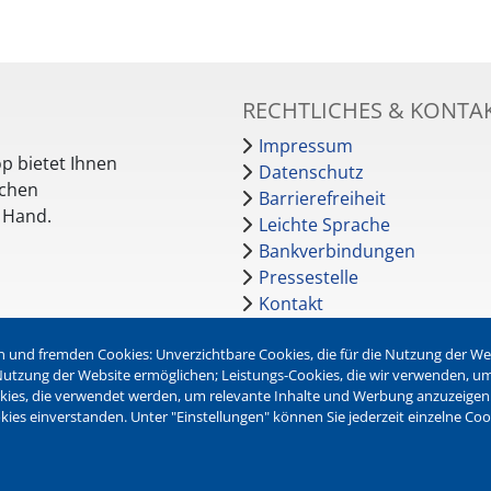
RECHTLICHES & KONTA
Impressum
p bietet Ihnen
Datenschutz
schen
Barrierefreiheit
r Hand.
Leichte Sprache
Bankverbindungen
Pressestelle
Kontakt
 und fremden Cookies: Unverzichtbare Cookies, die für die Nutzung der Webs
NEWSLETTER
r Nutzung der Website ermöglichen; Leistungs-Cookies, die wir verwenden, u
okies, die verwendet werden, um relevante Inhalte und Werbung anzuzeigen
Jetzt die verschiedenen Newsl
kies einverstanden. Unter "Einstellungen" können Sie jederzeit einzelne Co
abonnieren:
Newsletter verwalten