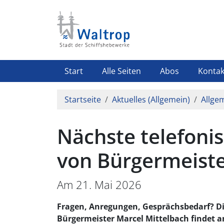
Direkt zum Inhalt
Highlight Menü
Start
Alle Seiten
Abos
Kontak
Pfadnavigation
Startseite
Aktuelles (Allgemein)
Allge
Nächste telefoni
von Bürgermeiste
Am 21. Mai 2026
Fragen, Anregungen, Gesprächsbedarf? D
Bürgermeister Marcel Mittelbach findet a