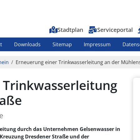
Top-Menu
Stadtplan
Serviceportal
t
Downloads
Sitemap
Impressum
Datens
mein
Erneuerung einer Trinkwasserleitung an der Mühlen
 Trinkwasserleitung
raße
e
leitung durch das Unternehmen Gelsenwasser in
 Kreuzung Dresdener Straße und der