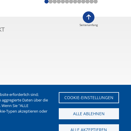
Seitenanfang
KT
ite erforderlich sind;
COOKIE-EINSTELLUNGEN
m aggregierte Daten über die
. Wenn Sie "ALLE
etter der Stadt Waltrop
okie-Typen akzeptieren oder
ALLE ABLEHNEN
ALLE AKZEPTIEREN