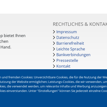
RECHTLICHES & KONTA
Impressum
p bietet Ihnen
Datenschutz
schen
Barrierefreiheit
r Hand.
Leichte Sprache
Bankverbindungen
Pressestelle
Kontakt
 und fremden Cookies: Unverzichtbare Cookies, die für die Nutzung der Webs
NEWSLETTER
r Nutzung der Website ermöglichen; Leistungs-Cookies, die wir verwenden, u
okies, die verwendet werden, um relevante Inhalte und Werbung anzuzeigen
Jetzt die verschiedenen Newsl
kies einverstanden. Unter "Einstellungen" können Sie jederzeit einzelne Co
abonnieren:
Newsletter verwalten