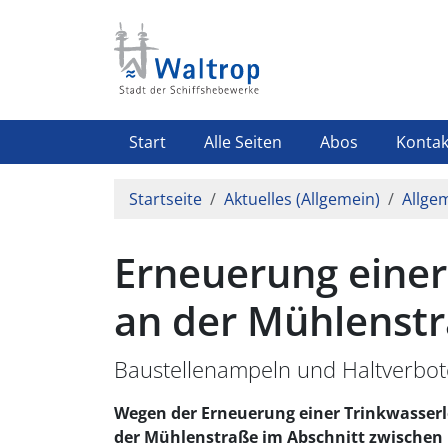
Direkt zum Inhalt
Highlight Menü
Start
Alle Seiten
Abos
Kontak
Pfadnavigation
Startseite
Aktuelles (Allgemein)
Allge
Erneuerung einer
an der Mühlenst
Baustellenampeln und Haltverbot
Wegen der Erneuerung einer Trinkwasser
der Mühlenstraße im Abschnitt zwischen