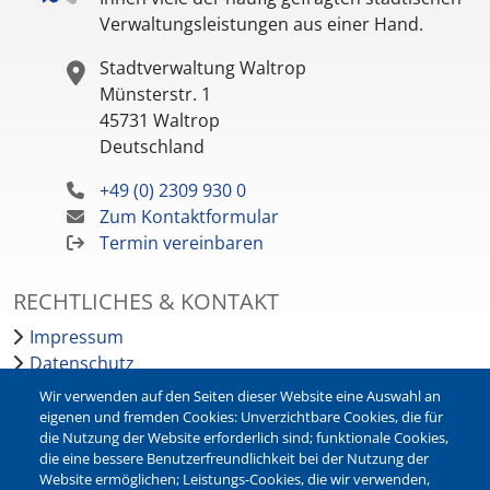
Verwaltungsleistungen aus einer Hand.
Stadtverwaltung Waltrop
Münsterstr. 1
45731
Waltrop
Deutschland
+49 (0) 2309 930 0
Zum Kontaktformular
Termin vereinbaren
RECHTLICHES & KONTAKT
Impressum
Datenschutz
Barrierefreiheit
Wir verwenden auf den Seiten dieser Website eine Auswahl an
Leichte Sprache
eigenen und fremden Cookies: Unverzichtbare Cookies, die für
die Nutzung der Website erforderlich sind; funktionale Cookies,
Bankverbindungen
die eine bessere Benutzerfreundlichkeit bei der Nutzung der
Pressestelle
Website ermöglichen; Leistungs-Cookies, die wir verwenden,