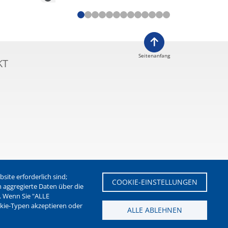
Seitenanfang
KT
ite erforderlich sind;
COOKIE-EINSTELLUNGEN
m aggregierte Daten über die
. Wenn Sie "ALLE
etter der Stadt Waltrop
okie-Typen akzeptieren oder
ALLE ABLEHNEN