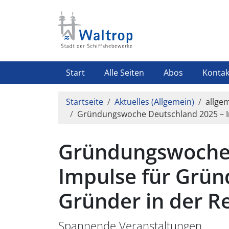
Direkt zum Inhalt
Highlight Menü
Start
Alle Seiten
Abos
Kontak
Pfadnavigation
Startseite
Aktuelles (Allgemein)
allgem
Gründungswoche Deutschland 2025 – I
Gründungswoche 
Impulse für Grün
Gründer in der R
Spannende Veranstaltungen