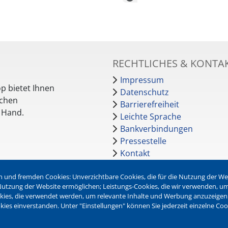
RECHTLICHES & KONTA
Impressum
p bietet Ihnen
Datenschutz
schen
Barrierefreiheit
r Hand.
Leichte Sprache
Bankverbindungen
Pressestelle
Kontakt
 und fremden Cookies: Unverzichtbare Cookies, die für die Nutzung der Webs
NEWSLETTER
r Nutzung der Website ermöglichen; Leistungs-Cookies, die wir verwenden, u
okies, die verwendet werden, um relevante Inhalte und Werbung anzuzeigen
Jetzt die verschiedenen Newsl
kies einverstanden. Unter "Einstellungen" können Sie jederzeit einzelne Co
abonnieren: