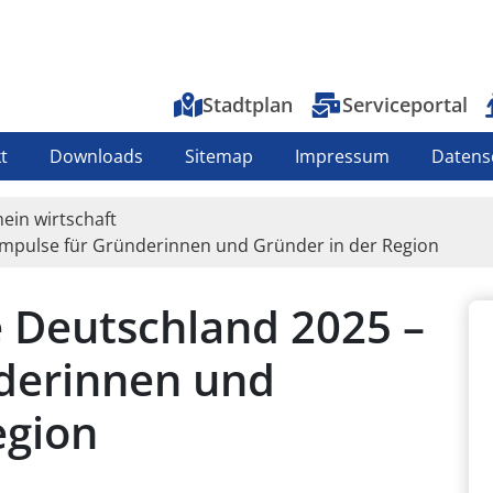
Top-Menu
Stadtplan
Serviceportal
t
Downloads
Sitemap
Impressum
Datens
ein wirtschaft
mpulse für Gründerinnen und Gründer in der Region
Deutschland 2025 –
derinnen und
egion