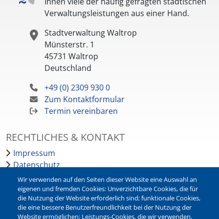
Ihnen viele der häufig gefragten städtischen
Verwaltungsleistungen aus einer Hand.
Stadtverwaltung Waltrop
Münsterstr. 1
45731
Waltrop
Deutschland
+49 (0) 2309 930 0
Zum Kontaktformular
Termin vereinbaren
RECHTLICHES & KONTAKT
Impressum
Datenschutz
Barrierefreiheit
Wir verwenden auf den Seiten dieser Website eine Auswahl an
Leichte Sprache
eigenen und fremden Cookies: Unverzichtbare Cookies, die für
die Nutzung der Website erforderlich sind; funktionale Cookies,
Bankverbindungen
die eine bessere Benutzerfreundlichkeit bei der Nutzung der
Pressestelle
Website ermöglichen; Leistungs-Cookies, die wir verwenden,