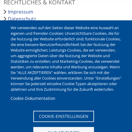
RECHTLICHES & KONTAKT
Impressum
Datenschutz
Barrierefreiheit
Wir verwenden auf den Seiten dieser Website eine Auswahl an
Leichte Sprache
eigenen und fremden Cookies: Unverzichtbare Cookies, die für
die Nutzung der Website erforderlich sind; funktionale Cookies,
Bankverbindungen
die eine bessere Benutzerfreundlichkeit bei der Nutzung der
Pressestelle
Website ermöglichen; Leistungs-Cookies, die wir verwenden,
Kontakt
um aggregierte Daten über die Nutzung der Website und
Statistiken zu erstellen; und Marketing-Cookies, die verwendet
werden, um relevante Inhalte und Werbung anzuzeigen. Wenn
NEWSLETTER
Sie "ALLE AKZEPTIEREN" wählen, erklären Sie sich mit der
Verwendung aller Cookies einverstanden. Unter "Einstellungen"
Jetzt die verschiedenen Newsletter der Stadt Waltrop
können Sie jederzeit einzelne Cookie-Typen akzeptieren oder
abonnieren:
ablehnen und Ihre Zustimmung für die Zukunft widerrufen.
Newsletter verwalten
Cookie-Dokumentation
COOKIE-EINSTELLUNGEN