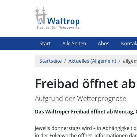
Direkt zum Inhalt
Highlight Menü
Start
Alle Seiten
Abos
Kontak
Pfadnavigation
Startseite
Aktuelles (Allgemein)
allgem
Freibad öffnet ab
Aufgrund der Wetterprognose
Das Waltroper Freibad öffnet ab Montag, 8
Jeweils donnerstags wird – in Abhängigkeit 
in der Folgewoche öffnet. Informationen dar