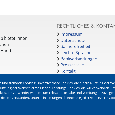
RECHTLICHES & KONTA
Impressum
p bietet Ihnen
Datenschutz
schen
Barrierefreiheit
r Hand.
Leichte Sprache
Bankverbindungen
Pressestelle
Kontakt
 und fremden Cookies: Unverzichtbare Cookies, die für die Nutzung der Webs
NEWSLETTER
r Nutzung der Website ermöglichen; Leistungs-Cookies, die wir verwenden, u
okies, die verwendet werden, um relevante Inhalte und Werbung anzuzeigen
Jetzt die verschiedenen Newsl
kies einverstanden. Unter "Einstellungen" können Sie jederzeit einzelne Co
abonnieren:
Newsletter verwalten