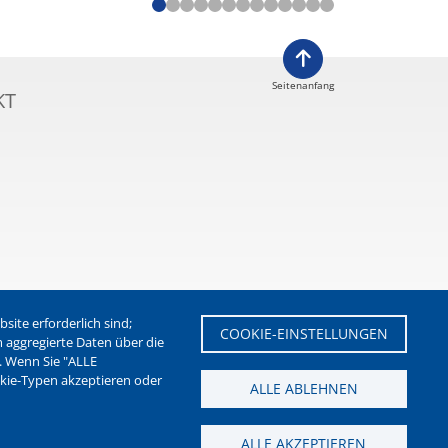
Seitenanfang
KT
ite erforderlich sind;
COOKIE-EINSTELLUNGEN
m aggregierte Daten über die
. Wenn Sie "ALLE
etter der Stadt Waltrop
okie-Typen akzeptieren oder
ALLE ABLEHNEN
ALLE AKZEPTIEREN