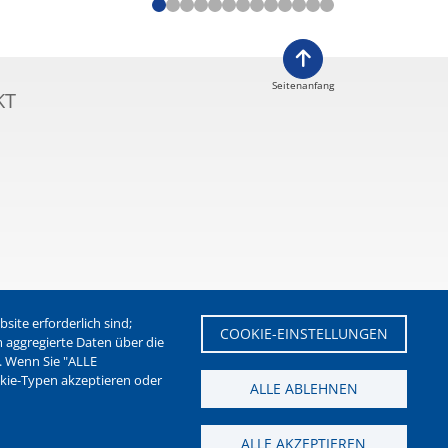
Seitenanfang
KT
ite erforderlich sind;
COOKIE-EINSTELLUNGEN
m aggregierte Daten über die
. Wenn Sie "ALLE
etter der Stadt Waltrop
okie-Typen akzeptieren oder
ALLE ABLEHNEN
ALLE AKZEPTIEREN