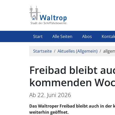
Direkt zum Inhalt
Highlight Menü
Start
Alle Seiten
Abos
Kontak
Pfadnavigation
Startseite
Aktuelles (Allgemein)
allgem
Freibad bleibt au
kommenden Woch
Ab 22. Juni 2026
Das Waltroper Freibad bleibt auch in der
weiterhin geöffnet.