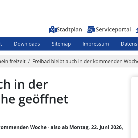
Top-Menu
Stadtplan
Serviceportal
t
Downloads
Sitemap
Impressum
Datens
ein freizeit
Freibad bleibt auch in der kommenden Woch
ch in der
e geöffnet
 kommenden Woche - also ab Montag, 22. Juni 2026,