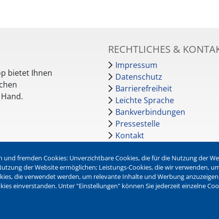
RECHTLICHES & KONTA
Impressum
p bietet Ihnen
Datenschutz
schen
Barrierefreiheit
r Hand.
Leichte Sprache
Bankverbindungen
Pressestelle
Kontakt
 und fremden Cookies: Unverzichtbare Cookies, die für die Nutzung der Webs
NEWSLETTER
r Nutzung der Website ermöglichen; Leistungs-Cookies, die wir verwenden, u
okies, die verwendet werden, um relevante Inhalte und Werbung anzuzeigen
Jetzt die verschiedenen Newsl
kies einverstanden. Unter "Einstellungen" können Sie jederzeit einzelne Co
abonnieren:
Newsletter verwalten