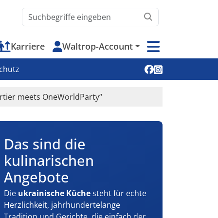
Waltrop.de durchsuchen
Karriere
Waltrop-Account
Soziale Medien
chutz
artier meets OneWorldParty“
Das sind die
kulinarischen
Angebote
Die
ukrainische Küche
steht für echte
Herzlichkeit, jahrhundertelange
Tradition und Gerichte, die einfach der