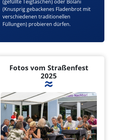
(gefüllte Teigtaschen) oder Bolani
(Knusprig gebackenes Fladenbrot mit
verschiedenen traditionellen
Füllungen) probieren dürfen.
Fotos vom Straßenfest
2025