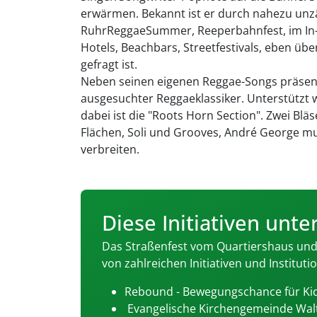
erwärmen. Bekannt ist er durch nahezu un
RuhrReggaeSummer, Reeperbahnfest, im In- u
Hotels, Beachbars, Streetfestivals, eben ü
gefragt ist.
Neben seinen eigenen Reggae-Songs präsen
ausgesuchter Reggaeklassiker. Unterstützt w
dabei ist die "Roots Horn Section". Zwei Bläs
Flächen, Soli und Grooves, André George mu
verbreiten.
Diese Initiativen unte
Das Straßenfest vom Quartiershaus und d
von zahlreichen Initiativen und Instituti
Rebound - Bewegungschance für Ki
Evangelische Kirchengemeinde Wa