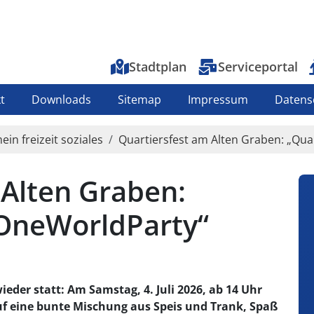
Top-Menu
Stadtplan
Serviceportal
t
Downloads
Sitemap
Impressum
Datens
ein freizeit soziales
Quartiersfest am Alten Graben: „Qu
 Alten Graben:
 OneWorldParty“
eder statt: Am Samstag, 4. Juli 2026, ab 14 Uhr
uf eine bunte Mischung aus Speis und Trank, Spaß