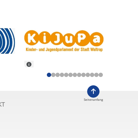
Seitenanfang
KT