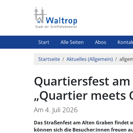
Direkt zum Inhalt
Highlight Menü
Start
Alle Seiten
Abos
Kontak
Pfadnavigation
Startseite
Aktuelles (Allgemein)
allgem
Quartiersfest am
„Quartier meets
Am 4. Juli 2026
Das Straßenfest am Alten Graben findet wi
können sich die Besucher:innen freuen a