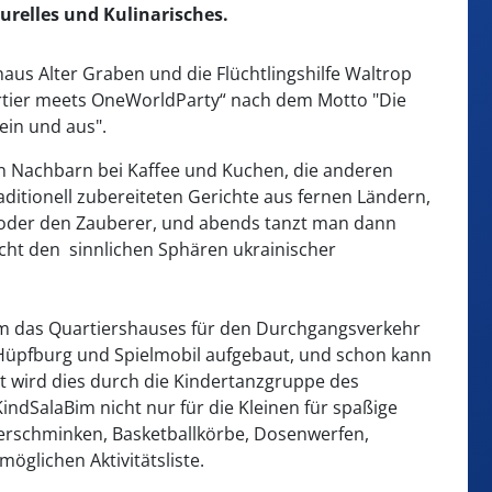
turelles und Kulinarisches.
aus Alter Graben und die Flüchtlingshilfe Waltrop
artier meets OneWorldParty“ nach dem Motto "Die
 ein und aus".
den Nachbarn bei Kaffee und Kuchen, die anderen
itionell zubereiteten Gerichte aus fernen Ländern,
g oder den Zauberer, und abends tanzt man dann
ht den sinnlichen Sphären ukrainischer
 um das Quartiershauses für den Durchgangsverkehr
 Hüpfburg und Spielmobil aufgebaut, und schon kann
et wird dies durch die Kindertanzgruppe des
indSalaBim nicht nur für die Kleinen für spaßige
erschminken, Basketballkörbe, Dosenwerfen,
möglichen Aktivitätsliste.