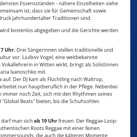
edensten Essensständen - nähere Einzelheiten siehe
emeinsam ist, dass sie für Gemeinschaft sowie
ruck jahrhundertalter Traditionen sind.
er wird kostenlos abgegeben und die Gerichte werden
17 Uhr.
Drei Sängerinnen stellen traditionelle und
tur vor. Liuibov Vogel, eine weitbekannte
 Vokallehrerin in Witten wirkt, bringt als Solistinnen
aria Ivanoschko mit.
uf. Der DJ kam als Flüchtling nach Waltrop,
arbeitet nun hauptberuflich in der Pflege. Nebenbei
rn immer noch Zeit, sich mit den Rhythmen seines
"Global Beats" bieten, bis die Schuhsohlen
 darf man sich
ab 19 Uhr
freuen. Der Reggae-Loop-
uthentischen Roots Reggae mit einer feinen
 Sommersounds, die auch die kälteren Momente