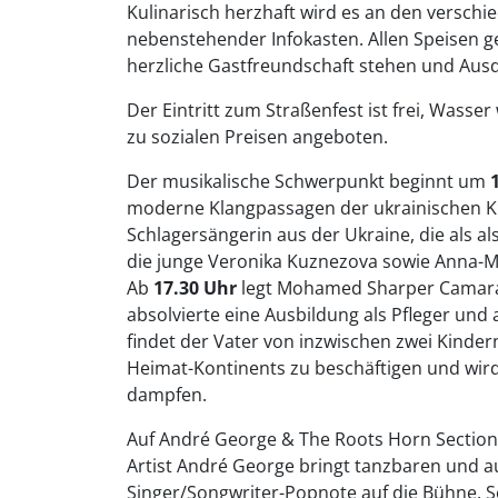
Kulinarisch herzhaft wird es an den verschi
nebenstehender Infokasten. Allen Speisen g
herzliche Gastfreundschaft stehen und Ausd
Der Eintritt zum Straßenfest ist frei, Wass
zu sozialen Preisen angeboten.
Der musikalische Schwerpunkt beginnt um
moderne Klangpassagen der ukrainischen Kul
Schlagersängerin aus der Ukraine, die als als
die junge Veronika Kuznezova sowie Anna-M
Ab
17.30 Uhr
legt Mohamed Sharper Camara a
absolvierte eine Ausbildung als Pfleger und 
findet der Vater von inzwischen zwei Kinde
Heimat-Kontinents zu beschäftigen und wird 
dampfen.
Auf André George & The Roots Horn Section
Artist André George bringt tanzbaren und a
Singer/Songwriter-Popnote auf die Bühne.