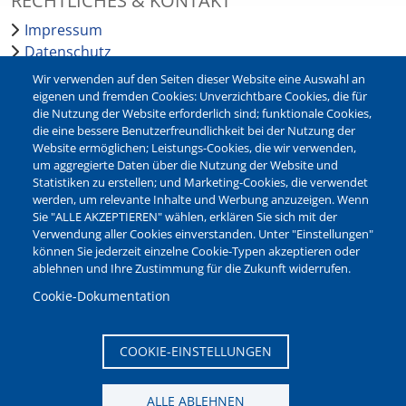
RECHTLICHES & KONTAKT
Impressum
Datenschutz
Barrierefreiheit
Wir verwenden auf den Seiten dieser Website eine Auswahl an
Leichte Sprache
eigenen und fremden Cookies: Unverzichtbare Cookies, die für
die Nutzung der Website erforderlich sind; funktionale Cookies,
Bankverbindungen
die eine bessere Benutzerfreundlichkeit bei der Nutzung der
Pressestelle
Website ermöglichen; Leistungs-Cookies, die wir verwenden,
Kontakt
um aggregierte Daten über die Nutzung der Website und
Statistiken zu erstellen; und Marketing-Cookies, die verwendet
werden, um relevante Inhalte und Werbung anzuzeigen. Wenn
NEWSLETTER
Sie "ALLE AKZEPTIEREN" wählen, erklären Sie sich mit der
Verwendung aller Cookies einverstanden. Unter "Einstellungen"
Jetzt die verschiedenen Newsletter der Stadt Waltrop
können Sie jederzeit einzelne Cookie-Typen akzeptieren oder
abonnieren:
ablehnen und Ihre Zustimmung für die Zukunft widerrufen.
Newsletter verwalten
Cookie-Dokumentation
COOKIE-EINSTELLUNGEN
ALLE ABLEHNEN