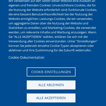
Wir verwenden auf den Seiten dieser Website eine Auswahl an
Leichte Sprache
eigenen und fremden Cookies: Unverzichtbare Cookies, die für
die Nutzung der Website erforderlich sind; funktionale Cookies,
Bankverbindungen
die eine bessere Benutzerfreundlichkeit bei der Nutzung der
Pressestelle
Website ermöglichen; Leistungs-Cookies, die wir verwenden,
Kontakt
um aggregierte Daten über die Nutzung der Website und
Statistiken zu erstellen; und Marketing-Cookies, die verwendet
werden, um relevante Inhalte und Werbung anzuzeigen. Wenn
NEWSLETTER
Sie "ALLE AKZEPTIEREN" wählen, erklären Sie sich mit der
Verwendung aller Cookies einverstanden. Unter "Einstellungen"
Jetzt die verschiedenen Newsletter der Stadt Waltrop
können Sie jederzeit einzelne Cookie-Typen akzeptieren oder
abonnieren:
ablehnen und Ihre Zustimmung für die Zukunft widerrufen.
Newsletter verwalten
Cookie-Dokumentation
COOKIE-EINSTELLUNGEN
ALLE ABLEHNEN
ALLE AKZEPTIEREN
Seitenanfang