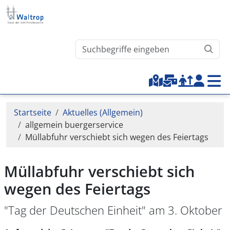
Direkt zum Inhalt
Waltrop.de durchsuchen
Top-Menu
Pfadnavigation
Startseite
Aktuelles (Allgemein)
allgemein buergerservice
Müllabfuhr verschiebt sich wegen des Feiertags
Müllabfuhr verschiebt sich
wegen des Feiertags
"Tag der Deutschen Einheit" am 3. Oktober