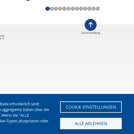
Seitenanfang
KT
ite erforderlich sind;
COOKIE-EINSTELLUNGEN
m aggregierte Daten über die
. Wenn Sie "ALLE
etter der Stadt Waltrop
okie-Typen akzeptieren oder
ALLE ABLEHNEN