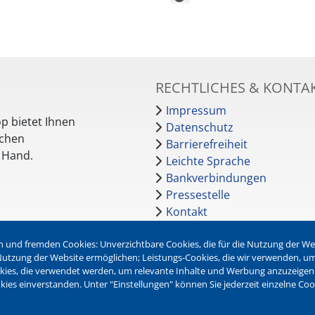
RECHTLICHES & KONTA
Impressum
p bietet Ihnen
Datenschutz
schen
Barrierefreiheit
r Hand.
Leichte Sprache
Bankverbindungen
Pressestelle
Kontakt
 und fremden Cookies: Unverzichtbare Cookies, die für die Nutzung der Webs
NEWSLETTER
r Nutzung der Website ermöglichen; Leistungs-Cookies, die wir verwenden, u
okies, die verwendet werden, um relevante Inhalte und Werbung anzuzeigen
Jetzt die verschiedenen Newsl
kies einverstanden. Unter "Einstellungen" können Sie jederzeit einzelne Co
abonnieren: