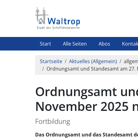
Direkt zum Inhalt
Highlight Menü
Start
Alle Seiten
Abos
Kontak
Pfadnavigation
Startseite
Aktuelles (Allgemein)
allge
Ordnungsamt und Standesamt am 27. N
Ordnungsamt und
November 2025 ni
Fortbildung
Das Ordnungsamt und das Standesamt der