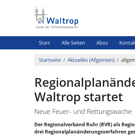
Direkt zum Inhalt
Highlight Menü
Start
Alle Seiten
Abos
Kontak
Pfadnavigation
Startseite
Aktuelles (Allgemein)
allge
Regionalplanände
Waltrop startet
Neue Feuer- und Rettungswache
Der Regionalverband Ruhr (RVR) als Regi
drei Regionalplanänderungsverfahren gesta