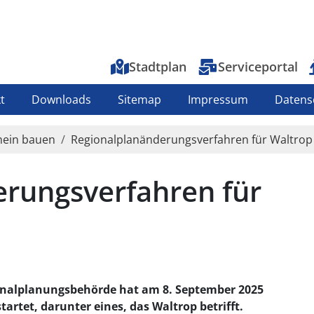
Top-Menu
Stadtplan
Serviceportal
t
Downloads
Sitemap
Impressum
Datens
mein bauen
Regionalplanänderungsverfahren für Waltrop 
rungsverfahren für
onalplanungsbehörde hat am 8. September 2025
rtet, darunter eines, das Waltrop betrifft.