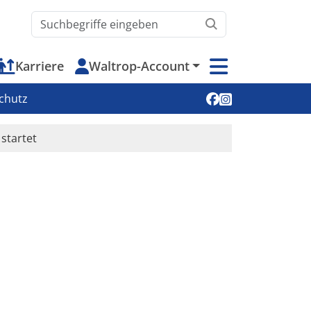
Waltrop.de durchsuchen
Karriere
Waltrop-Account
Soziale Medien
chutz
startet