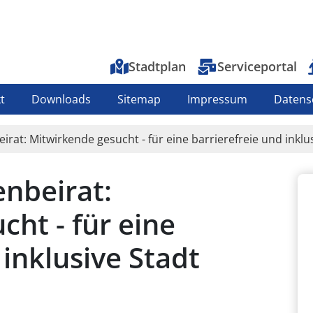
Top-Menu
Stadtplan
Serviceportal
t
Downloads
Sitemap
Impressum
Datens
rat: Mitwirkende gesucht - für eine barrierefreie und inklu
nbeirat:
ht - für eine
 inklusive Stadt