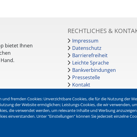
RECHTLICHES & KONTA
Impressum
p bietet Ihnen
Datenschutz
schen
Barrierefreiheit
r Hand.
Leichte Sprache
Bankverbindungen
Pressestelle
Kontakt
 und fremden Cookies: Unverzichtbare Cookies, die für die Nutzung der Webs
NEWSLETTER
r Nutzung der Website ermöglichen; Leistungs-Cookies, die wir verwenden, u
okies, die verwendet werden, um relevante Inhalte und Werbung anzuzeigen
Jetzt die verschiedenen Newsl
kies einverstanden. Unter "Einstellungen" können Sie jederzeit einzelne Co
abonnieren:
Newsletter verwalten