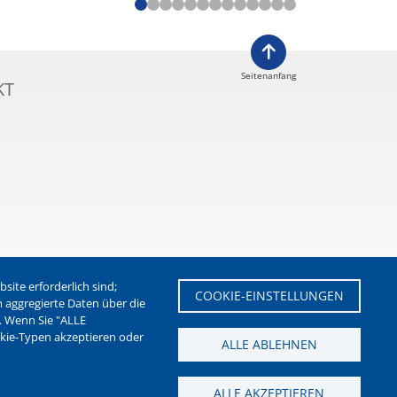
Seitenanfang
KT
ite erforderlich sind;
COOKIE-EINSTELLUNGEN
m aggregierte Daten über die
. Wenn Sie "ALLE
etter der Stadt Waltrop
okie-Typen akzeptieren oder
ALLE ABLEHNEN
ALLE AKZEPTIEREN