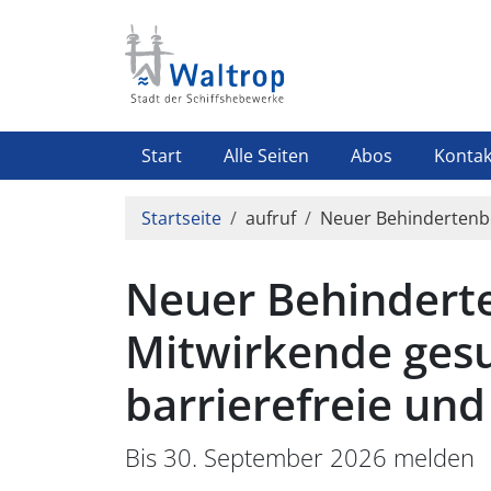
Direkt zum Inhalt
Highlight Menü
Start
Alle Seiten
Abos
Kontak
Pfadnavigation
Startseite
aufruf
Neuer Behindertenbei
Neuer Behinderte
Mitwirkende gesuc
barrierefreie und
Bis 30. September 2026 melden