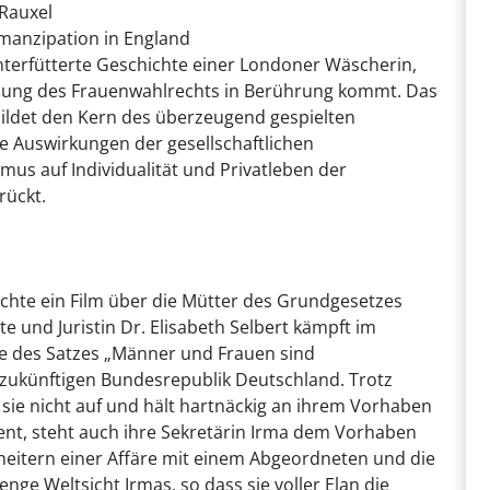
-Rauxel
manzipation in England
unterfütterte Geschichte einer Londoner Wäscherin,
zung des Frauenwahlrechts in Berührung kommt. Das
bildet den Kern des überzeugend gespielten
die Auswirkungen der gesellschaftlichen
smus auf Individualität und Privatleben der
rückt.
hte ein Film über die Mütter des Grundgesetzes
 und Juristin Dr. Elisabeth Selbert kämpft im
e des Satzes „Männer und Frauen sind
 zukünftigen Bundesrepublik Deutschland. Trotz
 sie nicht auf und hält hartnäckig an ihrem Vorhaben
ent, steht auch ihre Sekretärin Irma dem Vorhaben
heitern einer Affäre mit einem Abgeordneten und die
nge Weltsicht Irmas, so dass sie voller Elan die