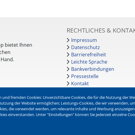
RECHTLICHES & KONTA
Impressum
p bietet Ihnen
Datenschutz
schen
Barrierefreiheit
r Hand.
Leichte Sprache
Bankverbindungen
Pressestelle
Kontakt
 und fremden Cookies: Unverzichtbare Cookies, die für die Nutzung der Webs
NEWSLETTER
r Nutzung der Website ermöglichen; Leistungs-Cookies, die wir verwenden, u
okies, die verwendet werden, um relevante Inhalte und Werbung anzuzeigen
Jetzt die verschiedenen Newsl
kies einverstanden. Unter "Einstellungen" können Sie jederzeit einzelne Co
abonnieren:
Newsletter verwalten