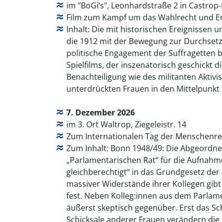
im "BoGi‘s", Leonhardstraße 2 in Castrop
Film zum Kampf um das Wahlrecht und E
Inhalt: Die mit historischen Ereignissen 
die 1912 mit der Bewegung zur Durchset
politische Engagement der Suffragetten 
Spielfilms, der inszenatorisch geschickt 
Benachteiligung wie des militanten Aktivi
unterdrückten Frauen in den Mittelpunkt 
7. Dezember 2026
im 3. Ort Waltrop, Ziegeleistr. 14
Zum Internationalen Tag der Menschenrec
Zum Inhalt: Bonn 1948/49: Die Abgeordnete
„Parlamentarischen Rat“ für die Aufnahm
gleichberechtigt“ in das Grundgesetz der
massiver Widerstände ihrer Kollegen gibt
fest. Neben Kolleg:innen aus dem Parlam
äußerst skeptisch gegenüber. Erst das Sc
Schicksale anderer Frauen verändern die e