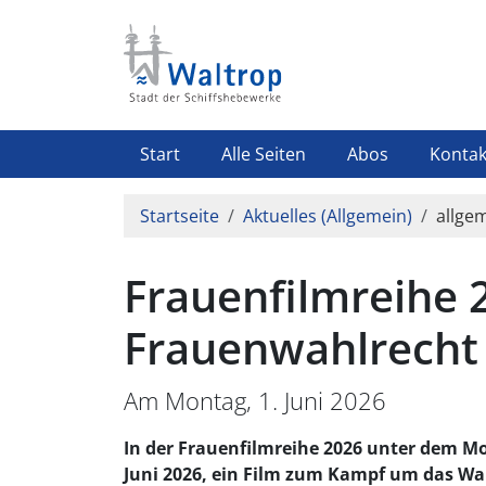
Direkt zum Inhalt
Highlight Menü
Start
Alle Seiten
Abos
Kontak
Pfadnavigation
Startseite
Aktuelles (Allgemein)
allgem
Frauenfilmreihe 
Frauenwahlrecht 
Am Montag, 1. Juni 2026
In der Frauenfilmreihe 2026 unter dem Mo
Juni 2026, ein Film zum Kampf um das Wah