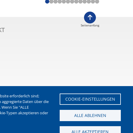
Seitenanfang
KT
ite erforderlich sind;
COOKIE-EINSTELLUNGEN
m aggregierte Daten über die
. Wenn Sie "ALLE
etter der Stadt Waltrop
okie-Typen akzeptieren oder
ALLE ABLEHNEN
ALLE AKZEPTIEREN