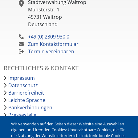
Stadtverwaltung Waltrop
Münsterstr. 1
45731
Waltrop
Deutschland
+49 (0) 2309 930 0
Zum Kontaktformular
Termin vereinbaren
RECHTLICHES & KONTAKT
Impressum
Datenschutz
Barrierefreiheit
Leichte Sprache
Bankverbindungen
Pressestelle
Kontakt
Wir verwenden auf den Seiten dieser Website eine Auswahl an
eigenen und fremden Cookies: Unverzichtbare Cookies, die für
die Nutzung der Website erforderlich sind; funktionale Cookies,