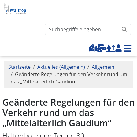
Direkt zum Inhalt
Waltrop.de durchsuchen
Top-Menu
Pfadnavigation
Startseite
Aktuelles (Allgemein)
Allgemein
Geänderte Regelungen für den Verkehr rund um
das „Mittelalterlich Gaudium“
Geänderte Regelungen für den
Verkehr rund um das
„Mittelalterlich Gaudium“
Haltverbote und Tempo 30