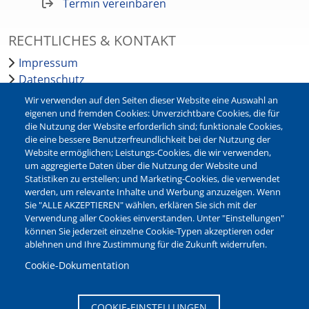
Termin vereinbaren
RECHTLICHES & KONTAKT
Impressum
Datenschutz
Barrierefreiheit
Wir verwenden auf den Seiten dieser Website eine Auswahl an
Leichte Sprache
eigenen und fremden Cookies: Unverzichtbare Cookies, die für
die Nutzung der Website erforderlich sind; funktionale Cookies,
Bankverbindungen
die eine bessere Benutzerfreundlichkeit bei der Nutzung der
Pressestelle
Website ermöglichen; Leistungs-Cookies, die wir verwenden,
Kontakt
um aggregierte Daten über die Nutzung der Website und
Statistiken zu erstellen; und Marketing-Cookies, die verwendet
werden, um relevante Inhalte und Werbung anzuzeigen. Wenn
NEWSLETTER
Sie "ALLE AKZEPTIEREN" wählen, erklären Sie sich mit der
Verwendung aller Cookies einverstanden. Unter "Einstellungen"
Jetzt die verschiedenen Newsletter der Stadt Waltrop
können Sie jederzeit einzelne Cookie-Typen akzeptieren oder
abonnieren:
ablehnen und Ihre Zustimmung für die Zukunft widerrufen.
Newsletter verwalten
Cookie-Dokumentation
COOKIE-EINSTELLUNGEN