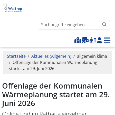
Direkt zum Inhalt
Waltrop.de durchsuchen
Top-Menu
Pfadnavigation
Startseite
Aktuelles (Allgemein)
allgemein klima
Offenlage der Kommunalen Wärmeplanung
startet am 29. Juni 2026
Offenlage der Kommunalen
Wärmeplanung startet am 29.
Juni 2026
Online und im Rathaus einsehbar