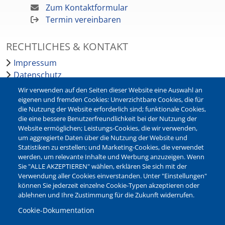
Zum Kontaktformular
Termin vereinbaren
RECHTLICHES & KONTAKT
Impressum
Datenschutz
Barrierefreiheit
Wir verwenden auf den Seiten dieser Website eine Auswahl an
Leichte Sprache
eigenen und fremden Cookies: Unverzichtbare Cookies, die für
die Nutzung der Website erforderlich sind; funktionale Cookies,
Bankverbindungen
die eine bessere Benutzerfreundlichkeit bei der Nutzung der
Pressestelle
Website ermöglichen; Leistungs-Cookies, die wir verwenden,
Kontakt
um aggregierte Daten über die Nutzung der Website und
Statistiken zu erstellen; und Marketing-Cookies, die verwendet
werden, um relevante Inhalte und Werbung anzuzeigen. Wenn
NEWSLETTER
Sie "ALLE AKZEPTIEREN" wählen, erklären Sie sich mit der
Verwendung aller Cookies einverstanden. Unter "Einstellungen"
Jetzt die verschiedenen Newsletter der Stadt Waltrop
können Sie jederzeit einzelne Cookie-Typen akzeptieren oder
abonnieren:
ablehnen und Ihre Zustimmung für die Zukunft widerrufen.
Newsletter verwalten
Cookie-Dokumentation