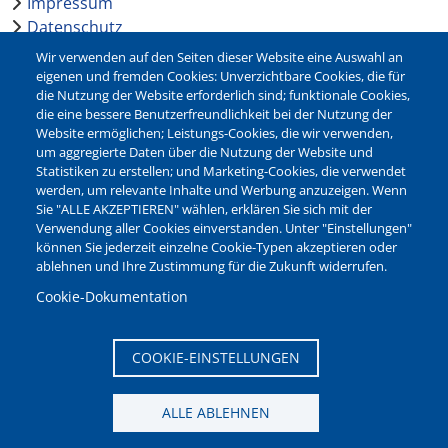
Impressum
Datenschutz
Barrierefreiheit
Wir verwenden auf den Seiten dieser Website eine Auswahl an
Leichte Sprache
eigenen und fremden Cookies: Unverzichtbare Cookies, die für
die Nutzung der Website erforderlich sind; funktionale Cookies,
Bankverbindungen
die eine bessere Benutzerfreundlichkeit bei der Nutzung der
Pressestelle
Website ermöglichen; Leistungs-Cookies, die wir verwenden,
Kontakt
um aggregierte Daten über die Nutzung der Website und
Statistiken zu erstellen; und Marketing-Cookies, die verwendet
werden, um relevante Inhalte und Werbung anzuzeigen. Wenn
NEWSLETTER
Sie "ALLE AKZEPTIEREN" wählen, erklären Sie sich mit der
Verwendung aller Cookies einverstanden. Unter "Einstellungen"
Jetzt die verschiedenen Newsletter der Stadt Waltrop
können Sie jederzeit einzelne Cookie-Typen akzeptieren oder
abonnieren:
ablehnen und Ihre Zustimmung für die Zukunft widerrufen.
Newsletter verwalten
Cookie-Dokumentation
COOKIE-EINSTELLUNGEN
ALLE ABLEHNEN