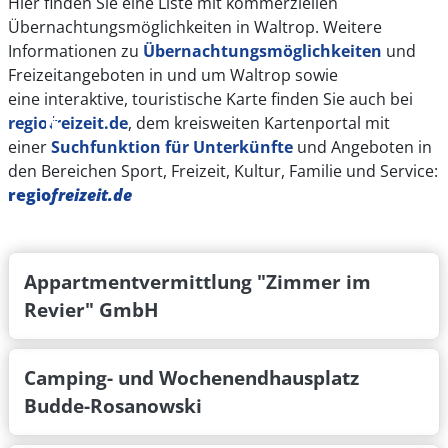
Hier finden Sie eine Liste mit kommerziellen
Ver- und Entsorgungsmöglichkeiten sind nicht
Übernachtungsmöglichkeiten in Waltrop. Weitere
vorhanden.
Informationen zu
Übernachtungsmöglichkeiten
und
Freizeitangeboten in und um Waltrop sowie
Der Google-Maps-Code lautet:
JCH4+3Q Waltrop
eine
interaktive, touristische Karte
finden Sie auch bei
regiofreizeit.de
, dem kreisweiten Kartenportal mit
Lageplan Wohnmobilstellplatz
einer
Suchfunktion für Unterkünfte
und Angeboten in
(PDF, 82.96 KB)
den Bereichen
Sport
,
Freizeit, Kultur,
Familie und Service
:
Standort des Wohnmobilstellplatzes bei
regio
freizeit.de
Google Maps
Appartmentvermittlung "Zimmer im
Revier" GmbH
Camping- und Wochenendhausplatz
Budde-Rosanowski