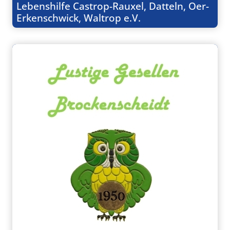
Lebenshilfe Castrop-Rauxel, Datteln, Oer-
Erkenschwick, Waltrop e.V.