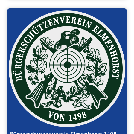
Bürgerschützenverein Elmenhorst 1498