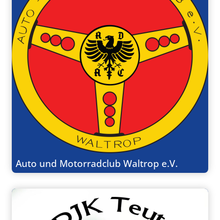
Auto und Motorradclub Waltrop e.V.