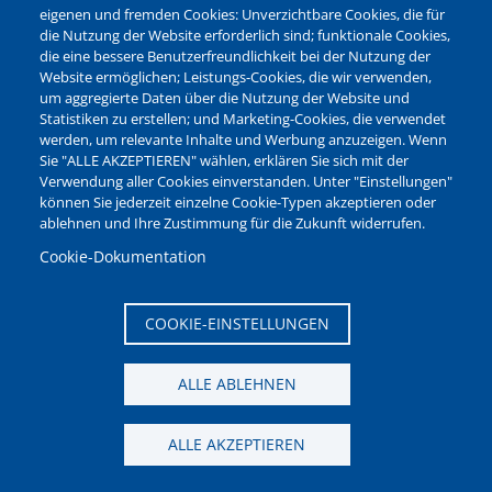
Leistungen von A-Z
eigenen und fremden Cookies: Unverzichtbare Cookies, die für
die Nutzung der Website erforderlich sind; funktionale Cookies,
die eine bessere Benutzerfreundlichkeit bei der Nutzung der
Ganz ohne Termin!
Website ermöglichen; Leistungs-Cookies, die wir verwenden,
um aggregierte Daten über die Nutzung der Website und
Online-Serviceportal
Statistiken zu erstellen; und Marketing-Cookies, die verwendet
werden, um relevante Inhalte und Werbung anzuzeigen. Wenn
Sie "ALLE AKZEPTIEREN" wählen, erklären Sie sich mit der
Ideen- und Mängelmelder
Verwendung aller Cookies einverstanden. Unter "Einstellungen"
Bequem Bescheid geben!
können Sie jederzeit einzelne Cookie-Typen akzeptieren oder
ablehnen und Ihre Zustimmung für die Zukunft widerrufen.
Sperrmüll?
Cookie-Dokumentation
Einfach abholen lassen!
COOKIE-EINSTELLUNGEN
ALLE ABLEHNEN
News aus den Bereichen:
ALLE AKZEPTIEREN