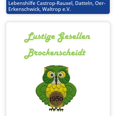
Lebenshilfe Castrop-Rauxel, Datteln, Oer-
Erkenschwick, Waltrop e.V.