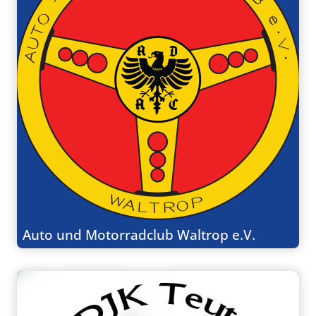
Auto und Motorradclub Waltrop e.V.