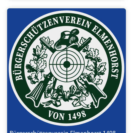
Bürgerschützenverein Elmenhorst 1498