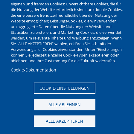
Leistungen von A-Z
eigenen und fremden Cookies: Unverzichtbare Cookies, die für
die Nutzung der Website erforderlich sind; funktionale Cookies,
die eine bessere Benutzerfreundlichkeit bei der Nutzung der
Ganz ohne Termin!
Website ermöglichen; Leistungs-Cookies, die wir verwenden,
um aggregierte Daten über die Nutzung der Website und
Online-Serviceportal
Statistiken zu erstellen; und Marketing-Cookies, die verwendet
werden, um relevante Inhalte und Werbung anzuzeigen. Wenn
Sie "ALLE AKZEPTIEREN" wählen, erklären Sie sich mit der
Ideen- und Mängelmelder
Verwendung aller Cookies einverstanden. Unter "Einstellungen"
Bequem Bescheid geben!
können Sie jederzeit einzelne Cookie-Typen akzeptieren oder
ablehnen und Ihre Zustimmung für die Zukunft widerrufen.
Sperrmüll?
Cookie-Dokumentation
Einfach abholen lassen!
COOKIE-EINSTELLUNGEN
ALLE ABLEHNEN
News aus den Bereichen:
ALLE AKZEPTIEREN