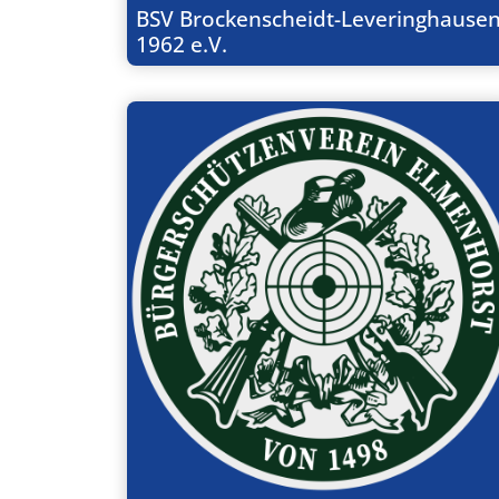
BSV Brockenscheidt-Leveringhause
1962 e.V.