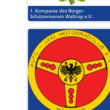
1. Kompanie des Bürger-
Schützenverein Waltrop e.V.