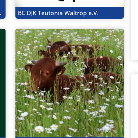
.
BC DJK Teutonia Waltrop e.V.