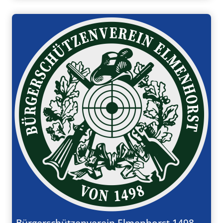
Bürgerschützenverein Elmenhorst 1498