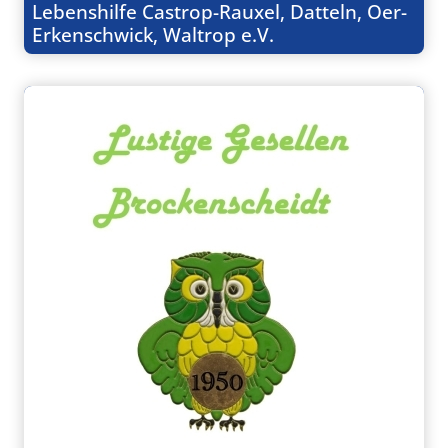
Lebenshilfe Castrop-Rauxel, Datteln, Oer-
Erkenschwick, Waltrop e.V.