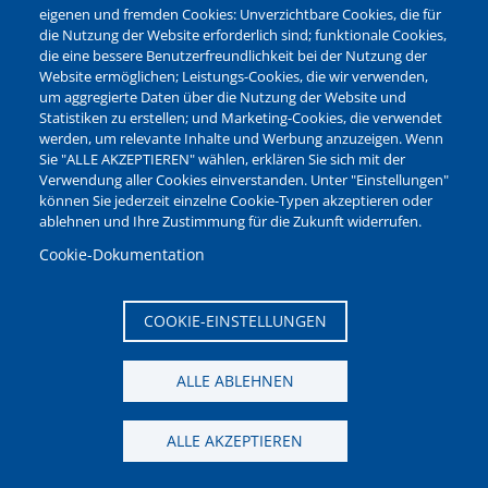
Leistungen von A-Z
eigenen und fremden Cookies: Unverzichtbare Cookies, die für
die Nutzung der Website erforderlich sind; funktionale Cookies,
die eine bessere Benutzerfreundlichkeit bei der Nutzung der
Ganz ohne Termin!
Website ermöglichen; Leistungs-Cookies, die wir verwenden,
um aggregierte Daten über die Nutzung der Website und
Online-Serviceportal
Statistiken zu erstellen; und Marketing-Cookies, die verwendet
werden, um relevante Inhalte und Werbung anzuzeigen. Wenn
Sie "ALLE AKZEPTIEREN" wählen, erklären Sie sich mit der
Ideen- und Mängelmelder
Verwendung aller Cookies einverstanden. Unter "Einstellungen"
Bequem Bescheid geben!
können Sie jederzeit einzelne Cookie-Typen akzeptieren oder
ablehnen und Ihre Zustimmung für die Zukunft widerrufen.
Sperrmüll?
Cookie-Dokumentation
Einfach abholen lassen!
COOKIE-EINSTELLUNGEN
ALLE ABLEHNEN
News aus den Bereichen:
ALLE AKZEPTIEREN