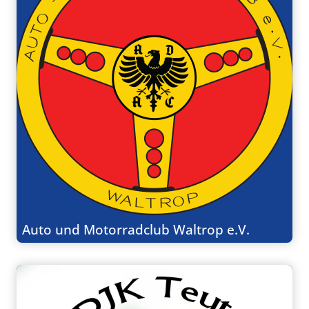
Auto und Motorradclub Waltrop e.V.