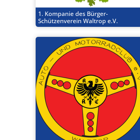
1. Kompanie des Bürger-
Schützenverein Waltrop e.V.