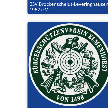
BSV Brockenscheidt-Leveringhause
1962 e.V.