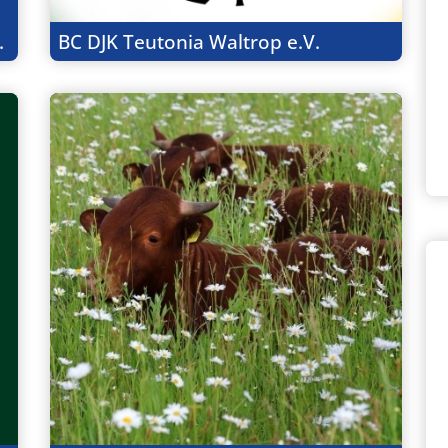
.
BC DJK Teutonia Waltrop e.V.