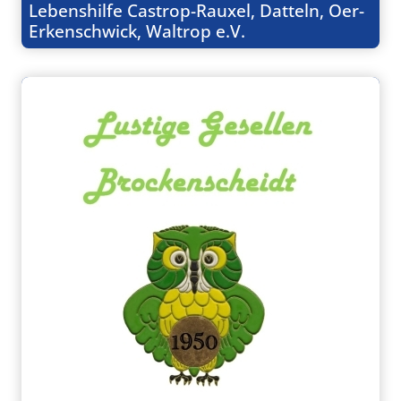
Lebenshilfe Castrop-Rauxel, Datteln, Oer-
Erkenschwick, Waltrop e.V.