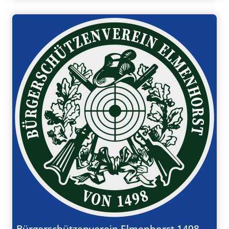
Bürgerschützenverein Elmenhorst 1498