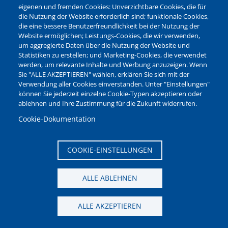
Leistungen von A-Z
eigenen und fremden Cookies: Unverzichtbare Cookies, die für
die Nutzung der Website erforderlich sind; funktionale Cookies,
die eine bessere Benutzerfreundlichkeit bei der Nutzung der
Ganz ohne Termin!
Website ermöglichen; Leistungs-Cookies, die wir verwenden,
um aggregierte Daten über die Nutzung der Website und
Online-Serviceportal
Statistiken zu erstellen; und Marketing-Cookies, die verwendet
werden, um relevante Inhalte und Werbung anzuzeigen. Wenn
Sie "ALLE AKZEPTIEREN" wählen, erklären Sie sich mit der
Ideen- und Mängelmelder
Verwendung aller Cookies einverstanden. Unter "Einstellungen"
Bequem Bescheid geben!
können Sie jederzeit einzelne Cookie-Typen akzeptieren oder
ablehnen und Ihre Zustimmung für die Zukunft widerrufen.
Sperrmüll?
Cookie-Dokumentation
Einfach abholen lassen!
COOKIE-EINSTELLUNGEN
ALLE ABLEHNEN
News aus den Bereichen:
ALLE AKZEPTIEREN