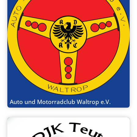
Auto und Motorradclub Waltrop e.V.