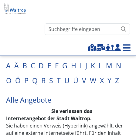
Direkt zum Inhalt
Waltrop.de durchsuchen
Top-Menu
A
Ä
B
C
D
E
F
G
H
I
J
K
L
M
N
O
Ö
P
Q
R
S
T
U
Ü
V
W
X
Y
Z
Alle Angebote
Sie verlassen das
Internetangebot der Stadt Waltrop.
Sie haben einen Verweis (Hyperlink) angewählt, der
auf eine externe Internetseite führt. Für den Inhalt