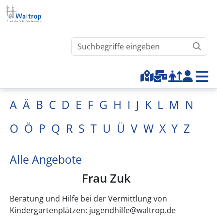
Direkt zum Inhalt
Waltrop.de durchsuchen
Top-Menu
A
Ä
B
C
D
E
F
G
H
I
J
K
L
M
N
O
Ö
P
Q
R
S
T
U
Ü
V
W
X
Y
Z
Alle Angebote
Frau Zuk
Beratung und Hilfe bei der Vermittlung von
Kindergartenplätzen: jugendhilfe@waltrop.de