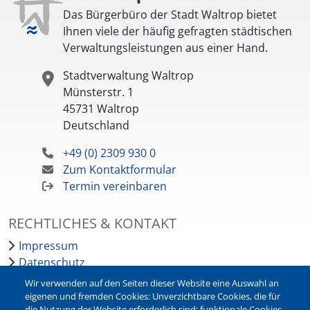
Das Bürgerbüro der Stadt Waltrop bietet
Ihnen viele der häufig gefragten städtischen
Verwaltungsleistungen aus einer Hand.
Stadtverwaltung Waltrop
Münsterstr. 1
45731
Waltrop
Deutschland
+49 (0) 2309 930 0
Zum Kontaktformular
Termin vereinbaren
RECHTLICHES & KONTAKT
Impressum
Datenschutz
Barrierefreiheit
Wir verwenden auf den Seiten dieser Website eine Auswahl an
Leichte Sprache
eigenen und fremden Cookies: Unverzichtbare Cookies, die für
die Nutzung der Website erforderlich sind; funktionale Cookies,