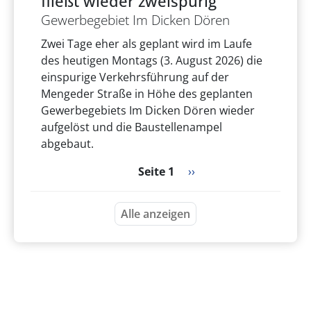
fließt wieder zweispurig
Gewerbegebiet Im Dicken Dören
Zwei Tage eher als geplant wird im Laufe
des heutigen Montags (3. August 2026) die
einspurige Verkehrsführung auf der
Mengeder Straße in Höhe des geplanten
Gewerbegebiets Im Dicken Dören wieder
aufgelöst und die Baustellenampel
abgebaut.
Seitennummerierung
Nächste Seite
Seite 1
››
Alle anzeigen