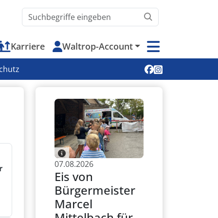
Waltrop.de durchsuchen
Karriere
Waltrop-Account
Soziale Medien
chutz
07.08.2026
r
Eis von
Bürgermeister
Marcel
Mittelbach für