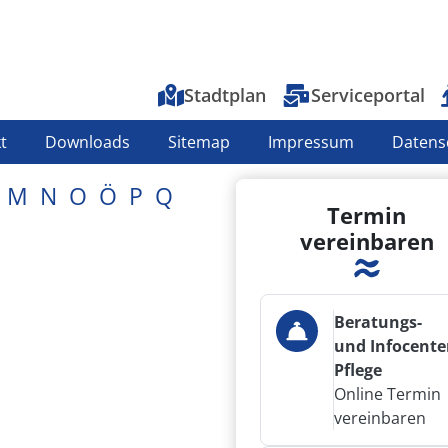
Top-Menu
Stadtplan
Serviceportal
t
Downloads
Sitemap
Impressum
Datens
M
N
O
Ö
P
Q
Termin
vereinbaren
Beratungs-
und Infocente
Pflege
Online Termin
vereinbaren