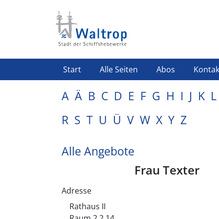
Direkt zum Inhalt
Highlight Menü
Start
Alle Seiten
Abos
Kontak
A
Ä
B
C
D
E
F
G
H
I
J
K
L
R
S
T
U
Ü
V
W
X
Y
Z
Alle Angebote
Frau Texter
Adresse
Rathaus II
Raum 2.2.14