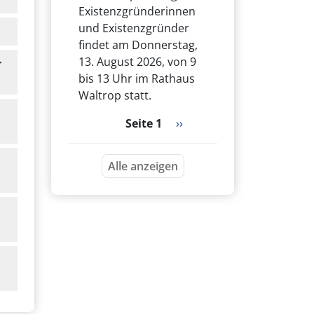
Existenzgründerinnen
und Existenzgründer
findet am Donnerstag,
13. August 2026, von 9
r
bis 13 Uhr im Rathaus
Waltrop statt.
Seitennummerierung
Nächste Seite
Seite 1
››
Alle anzeigen