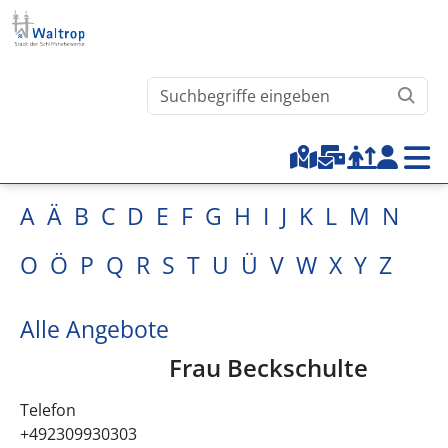
Direkt zum Inhalt
Waltrop.de durchsuchen
Top-Menu
A
Ä
B
C
D
E
F
G
H
I
J
K
L
M
N
O
Ö
P
Q
R
S
T
U
Ü
V
W
X
Y
Z
Alle Angebote
Frau Beckschulte
Telefon
+492309930303