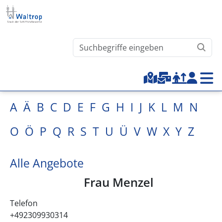
Direkt zum Inhalt
Waltrop.de durchsuchen
Top-Menu
A
Ä
B
C
D
E
F
G
H
I
J
K
L
M
N
O
Ö
P
Q
R
S
T
U
Ü
V
W
X
Y
Z
Alle Angebote
Frau Menzel
Telefon
+492309930314