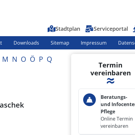
Top-Menu
Stadtplan
Serviceportal
t
Downloads
Sitemap
Impressum
Datens
M
N
O
Ö
P
Q
Termin
vereinbaren
Beratungs-
Paschek
und Infocente
Pflege
Online Termin
vereinbaren