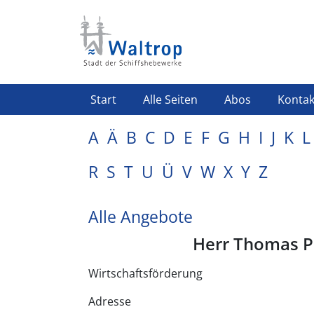
Direkt zum Inhalt
Highlight Menü
Start
Alle Seiten
Abos
Kontak
A
Ä
B
C
D
E
F
G
H
I
J
K
L
R
S
T
U
Ü
V
W
X
Y
Z
Alle Angebote
Herr Thomas 
Wirtschaftsförderung
Adresse