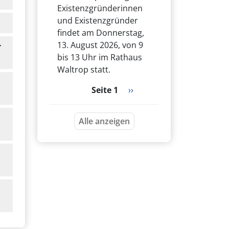
Existenzgründerinnen
und Existenzgründer
findet am Donnerstag,
13. August 2026, von 9
r
bis 13 Uhr im Rathaus
Waltrop statt.
Seitennummerierung
Nächste Seite
Seite 1
››
Alle anzeigen