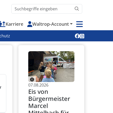
Waltrop.de durchsuchen
Karriere
Waltrop-Account
Soziale Medien
chutz
07.08.2026
r
Eis von
Bürgermeister
Marcel
Mittelbach für