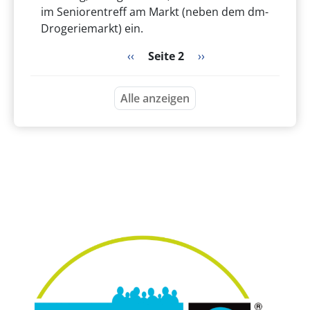
im Seniorentreff am Markt (neben dem dm-
Drogeriemarkt) ein.
Seitennummerierung
Vorherige Seite
Nächste Seite
‹‹
Seite 2
››
Alle anzeigen