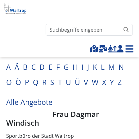
Direkt zum Inhalt
Waltrop.de durchsuchen
Top-Menu
A
Ä
B
C
D
E
F
G
H
I
J
K
L
M
N
O
Ö
P
Q
R
S
T
U
Ü
V
W
X
Y
Z
Alle Angebote
Frau Dagmar
Windisch
Sportbüro der Stadt Waltrop