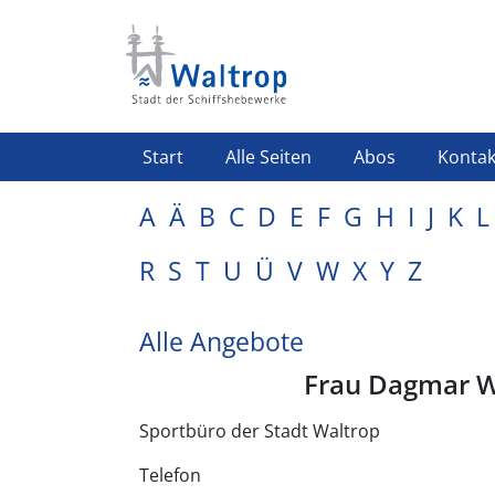
Direkt zum Inhalt
Highlight Menü
Start
Alle Seiten
Abos
Kontak
A
Ä
B
C
D
E
F
G
H
I
J
K
L
R
S
T
U
Ü
V
W
X
Y
Z
Alle Angebote
Frau Dagmar W
Sportbüro der Stadt Waltrop
Telefon