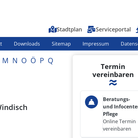
Top-Menu
Stadtplan
Serviceportal
t
Downloads
Sitemap
Impressum
Datens
M
N
O
Ö
P
Q
Termin
vereinbaren
Beratungs-
indisch
und Infocente
Pflege
Online Termin
vereinbaren