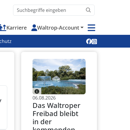
Waltrop.de durchsuchen
Karriere
Waltrop-Account
Soziale Medien
chutz
06.08.2026
r
Das Waltroper
Freibad bleibt
in der
kommenden