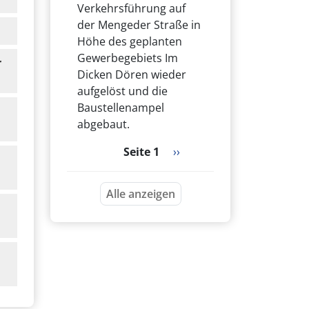
Verkehrsführung auf
der Mengeder Straße in
Höhe des geplanten
Gewerbegebiets Im
r
Dicken Dören wieder
aufgelöst und die
Baustellenampel
abgebaut.
Seitennummerierung
Nächste Seite
Seite 1
››
Alle anzeigen