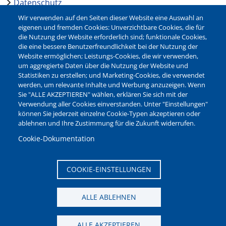
Datenschutz
Barrierefreiheit
Wir verwenden auf den Seiten dieser Website eine Auswahl an
Leichte Sprache
eigenen und fremden Cookies: Unverzichtbare Cookies, die für
die Nutzung der Website erforderlich sind; funktionale Cookies,
Bankverbindungen
die eine bessere Benutzerfreundlichkeit bei der Nutzung der
Pressestelle
Website ermöglichen; Leistungs-Cookies, die wir verwenden,
Kontakt
um aggregierte Daten über die Nutzung der Website und
Statistiken zu erstellen; und Marketing-Cookies, die verwendet
werden, um relevante Inhalte und Werbung anzuzeigen. Wenn
NEWSLETTER
Sie "ALLE AKZEPTIEREN" wählen, erklären Sie sich mit der
Verwendung aller Cookies einverstanden. Unter "Einstellungen"
Jetzt die verschiedenen Newsletter der Stadt Waltrop
können Sie jederzeit einzelne Cookie-Typen akzeptieren oder
abonnieren:
ablehnen und Ihre Zustimmung für die Zukunft widerrufen.
Newsletter verwalten
Cookie-Dokumentation
COOKIE-EINSTELLUNGEN
ALLE ABLEHNEN
ALLE AKZEPTIEREN