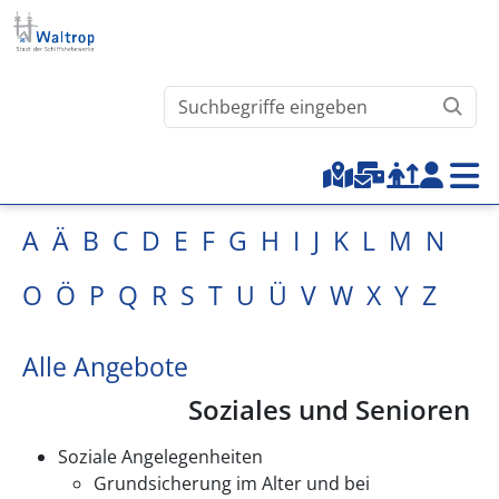
Direkt zum Inhalt
Waltrop.de durchsuchen
Top-Menu
A
Ä
B
C
D
E
F
G
H
I
J
K
L
M
N
O
Ö
P
Q
R
S
T
U
Ü
V
W
X
Y
Z
Alle Angebote
Soziales und Senioren
Soziale Angelegenheiten
Grundsicherung im Alter und bei