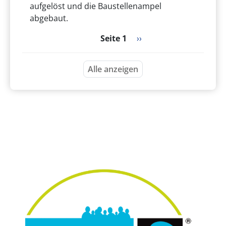
aufgelöst und die Baustellenampel
abgebaut.
Seitennummerierung
Nächste Seite
Seite 1
››
Alle anzeigen