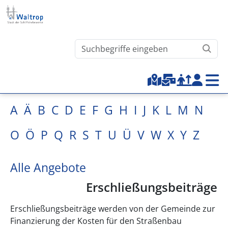
Direkt zum Inhalt
Waltrop.de durchsuchen
Top-Menu
A
Ä
B
C
D
E
F
G
H
I
J
K
L
M
N
O
Ö
P
Q
R
S
T
U
Ü
V
W
X
Y
Z
Alle Angebote
Erschließungsbeiträge
Erschließungsbeiträge werden von der Gemeinde zur
Finanzierung der Kosten für den Straßenbau