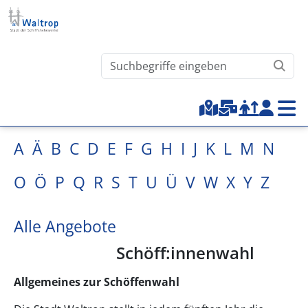
Direkt zum Inhalt
Waltrop.de durchsuchen
Top-Menu
A
Ä
B
C
D
E
F
G
H
I
J
K
L
M
N
O
Ö
P
Q
R
S
T
U
Ü
V
W
X
Y
Z
Alle Angebote
Schöff:innenwahl
Allgemeines zur Schöffenwahl