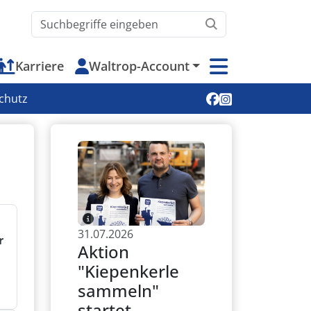
Waltrop.de durchsuchen
Karriere
Waltrop-Account
Soziale Medien
chutz
31.07.2026
r
Aktion
"Kiepenkerle
sammeln"
startet