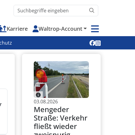
Waltrop.de durchsuchen
Karriere
Waltrop-Account
Soziale Medien
chutz
03.08.2026
r
Mengeder
Straße: Verkehr
fließt wieder
zweispurig