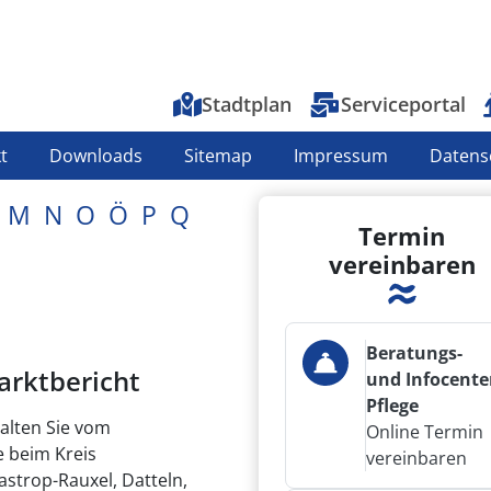
Top-Menu
Stadtplan
Serviceportal
t
Downloads
Sitemap
Impressum
Datens
M
N
O
Ö
P
Q
Termin
vereinbaren
Beratungs-
rktbericht
und Infocente
Pflege
alten Sie vom
Online Termin
 beim Kreis
vereinbaren
astrop-Rauxel, Datteln,