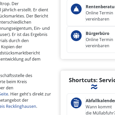
ltrop. Der
Rentenberatu
ährlich erstellt. Er dient
Online Termin
ücksmarktes. Der Bericht
vereinbaren
nterschiedlichen
hnungseigentum, Ein- und
Bürgerbüro
ser). Er ist das Ergebnis
Online Termin
ials durch den
vereinbaren
 Kopien der
ndstücksmarktbericht
isentwicklung auf dem
schäftsstelle des
Shortcuts: Servi
te beim Kreis
ber den
Seite
. Hier geht's direkt zur
netangebot der
Abfallkalende
eis Recklinghausen
.
Wann kommt
die Müllabfuhr