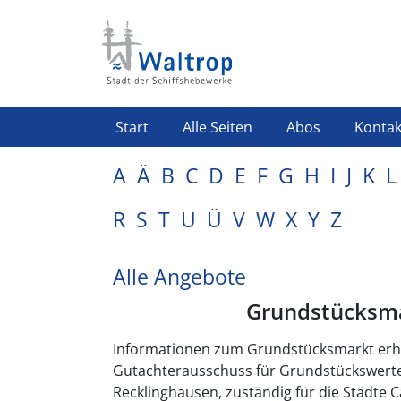
Direkt zum Inhalt
Highlight Menü
Start
Alle Seiten
Abos
Kontak
A
Ä
B
C
D
E
F
G
H
I
J
K
L
R
S
T
U
Ü
V
W
X
Y
Z
Alle Angebote
Grundstücksma
Informationen zum Grundstücksmarkt erh
Gutachterausschuss für Grundstückswerte
Recklinghausen, zuständig für die Städte C