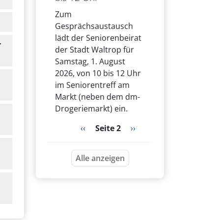
Zum
Gesprächsaustausch
lädt der Seniorenbeirat
r
der Stadt Waltrop für
Samstag, 1. August
2026, von 10 bis 12 Uhr
im Seniorentreff am
Markt (neben dem dm-
Drogeriemarkt) ein.
Seitennummerierung
Vorherige Seite
Nächste Seite
‹‹
Seite 2
››
Alle anzeigen