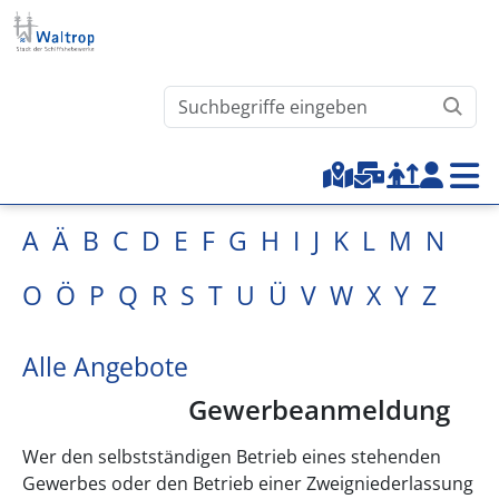
Direkt zum Inhalt
Waltrop.de durchsuchen
Top-Menu
A
Ä
B
C
D
E
F
G
H
I
J
K
L
M
N
O
Ö
P
Q
R
S
T
U
Ü
V
W
X
Y
Z
Alle Angebote
Gewerbeanmeldung
Wer den selbstständigen Betrieb eines stehenden
Gewerbes oder den Betrieb einer Zweigniederlassung