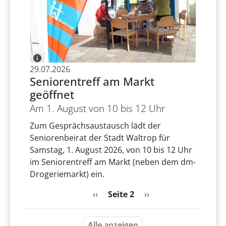
29.07.2026
Seniorentreff am Markt
geöffnet
Am 1. August von 10 bis 12 Uhr
Zum Gesprächsaustausch lädt der
Seniorenbeirat der Stadt Waltrop für
Samstag, 1. August 2026, von 10 bis 12 Uhr
im Seniorentreff am Markt (neben dem dm-
Drogeriemarkt) ein.
Seitennummerierung
Vorherige Seite
Nächste Seite
‹‹
Seite 2
››
Alle anzeigen