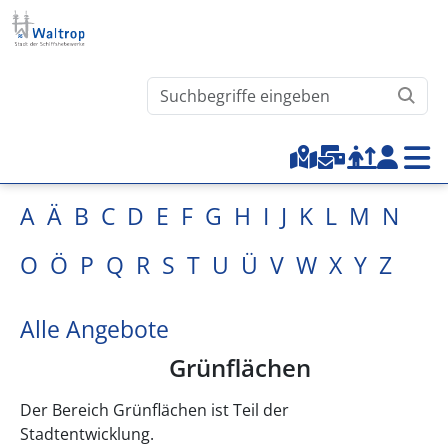
Direkt zum Inhalt
Waltrop.de durchsuchen
Top-Menu
A
Ä
B
C
D
E
F
G
H
I
J
K
L
M
N
O
Ö
P
Q
R
S
T
U
Ü
V
W
X
Y
Z
Alle Angebote
Grünflächen
Der Bereich Grünflächen ist Teil der
Stadtentwicklung.